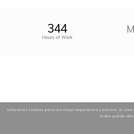
344
M
Hours of Work
Utilizamos cookies para una mejor experiencia y servicio. Si cre
todas puede afect