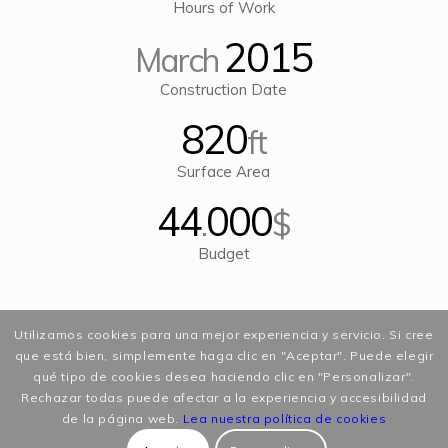
Hours of Work
2015
March
Construction Date
820
ft
Surface Area
44
000
.
$
Budget
Utilizamos cookies para una mejor experiencia y servicio. Si cree
que está bien, simplemente haga clic en "Aceptar". Puede elegir
qué tipo de cookies desea haciendo clic en "Personalizar".
Rechazar todas puede afectar a la experiencia y accesibilidad
de la página web.
Lea nuestra política de cookies